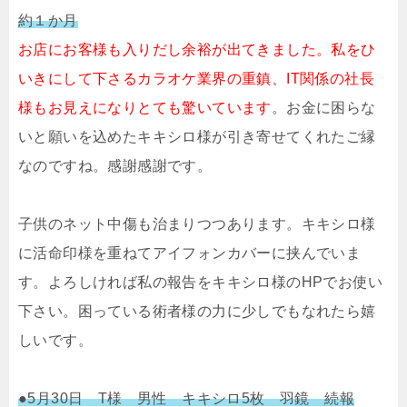
約１か月
お店にお客様も入りだし余裕が出てきました。私をひ
いきにして下さるカラオケ業界の重鎮、IT関係の社長
様もお見えになりとても驚いています
。お金に困らな
いと願いを込めたキキシロ様が引き寄せてくれたご縁
なのですね。感謝感謝です。
子供のネット中傷も治まりつつあります。キキシロ様
に活命印様を重ねてアイフォンカバーに挟んでいま
す。よろしければ私の報告をキキシロ様のHPでお使い
下さい。困っている術者様の力に少しでもなれたら嬉
しいです。
●5月30日 T様 男性 キキシロ5枚 羽鏡 続報