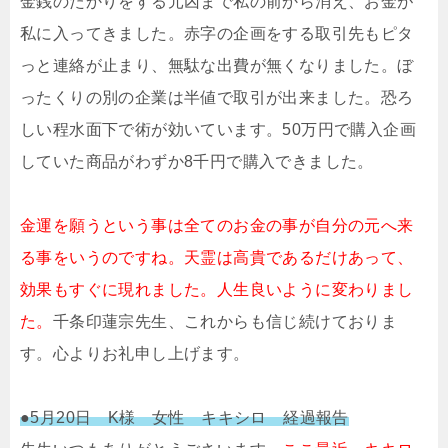
金銭のたかりをする元凶まで私の前から消え、お金が
私に入ってきました。赤字の企画をする取引先もピタ
っと連絡が止まり、無駄な出費が無くなりました。ぼ
ったくりの別の企業は半値で取引が出来ました。恐ろ
しい程水面下で術が効いています。50万円で購入企画
していた商品がわずか8千円で購入できました。
金運を願うという事は全てのお金の事が自分の元へ来
る事をいうのですね。天霊は高貴であるだけあって、
効果もすぐに現れました。人生良いように変わりまし
た。
千条印蓮宗先生、これからも信じ続けておりま
す。心よりお礼申し上げます。
●5月20日 K様 女性 キキシロ 経過報告