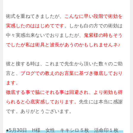
術式を重ねてきましたが、
こんなに早い段階で術効を
実感したのははじめてです
。しかも白の方での術効は
中々実感出来ないでおりましたが、
鬼紫様の時もそう
でしたが私は術具と波長があうのかもしれませんネ♪
彼と接する時は、これまで先生から頂いた数々のご助
言と、
ブログでの教えのお言葉に基づき徹底しており
ます。
徹底する事で脇にそれる事は回避され、より術効も得
られると心底実感しております。
先生には本当に感謝
です。ありがとうございます。
●5月30日 H様 女性 キキシロ５枚 活命印１枚