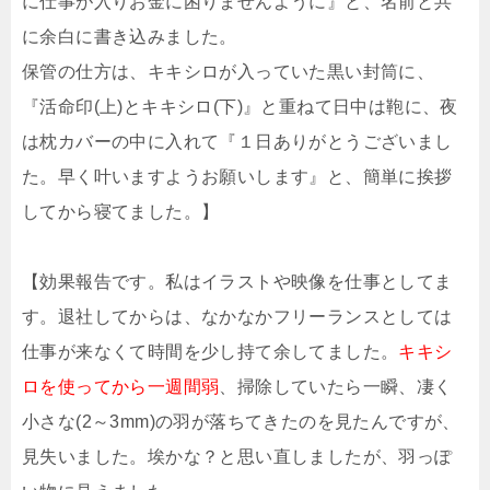
に仕事が入りお金に困りませんように』と、名前と共
に余白に書き込みました。
保管の仕方は、キキシロが入っていた黒い封筒に、
『活命印(上)とキキシロ(下)』と重ねて日中は鞄に、夜
は枕カバーの中に入れて『１日ありがとうございまし
た。早く叶いますようお願いします』と、簡単に挨拶
してから寝てました。】
【効果報告です。私はイラストや映像を仕事としてま
す。退社してからは、なかなかフリーランスとしては
仕事が来なくて時間を少し持て余してました。
キキシ
ロを使ってから一週間弱
、掃除していたら一瞬、凄く
小さな(2～3mm)の羽が落ちてきたのを見たんですが、
見失いました。埃かな？と思い直しましたが、羽っぽ