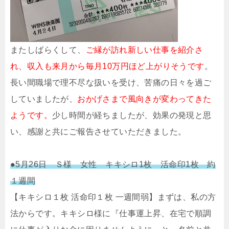
またしばらくして、
ご縁が訪れ新しい仕事を紹介さ
れ、収入も来月から毎月10万円ほど上がりそうです
。
長い間職場で理不尽な扱いを受け、苦痛の日々を過ご
していましたが、
おかげさまで風向きが変わってきた
ようです。
少し時間が経ちましたが、効果の発現と思
い、感謝と共にご報告させていただきました。
●5月26日 Ｓ様 女性 キキシロ1枚 活命印1枚 約
１週間
【キキシロ１枚 活命印１枚 一週間弱】まずは、私の方
法からです。キキシロ様に『仕事運上昇、在宅で順調