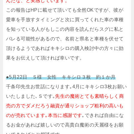
んだな、と実感しています。
この報告はHPに載せて頂いても全然OKですが、彼が
愛車を手放すタイミングと次に買ってくれた車の車種
を知っている人がもしこの内容を読んだらスグに私と
バレる可能性があるので、名前と県名と車種を伏せて
頂けるようであればキキシロの購入検討中の方々に効
果をお伝えして頂ければ幸いです。
●5月22日 Ｓ様 女性 キキシロ３枚 約１か月
千条印先生お世話になります｡4月にキキシロ3枚お願い
いたしました､Ｓです｡
先生の魔術とても素晴らしく商
売の方でダメだろう融資が通りショップ粗利の高いも
のが売れています｡本当に感謝です
｡できれば自由にな
るお金があれば嬉しいので高貴白魔術の天麗様をお願