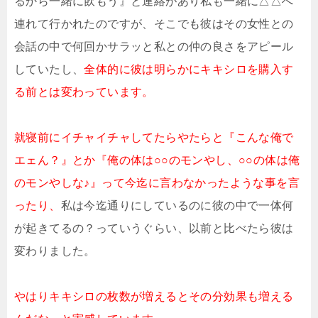
るから一緒に飲もう』と連絡があり私も一緒に△△へ
連れて行かれたのですが、そこでも彼はその女性との
会話の中で何回かサラッと私との仲の良さをアピール
していたし、
全体的に彼は明らかにキキシロを購入す
る前とは変わっています。
就寝前にイチャイチャしてたらやたらと『こんな俺で
エェん？』とか『俺の体は○○のモンやし、○○の体は俺
のモンやしな♪』って今迄に言わなかったような事を言
ったり、
私は今迄通りにしているのに彼の中で一体何
が起きてるの？っていうぐらい、以前と比べたら彼は
変わりました。
やはりキキシロの枚数が増えるとその分効果も増える