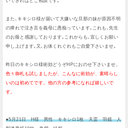
いできればとご相談です｡
また､キキシロ様が届いて大嫌いな旦那の妹が原因不明
の痺れで泣き言を義母に愚痴っています｡これも､先生
のお蔭と感謝しております｡これからも､宜しくお願い
申し上げます｡又､お体くれぐれもご自愛下さいませ｡
昨日のキキシロ様術効どうぞHPにおのせ下さいませ。
色々御札も試しましたが、こんなに術効が、素晴らし
いのは初めてです。他の方の参考になれば嬉しいで
す。
●5月21日 H様 男性 キキシロ1枚 天霊 羽鏡 人