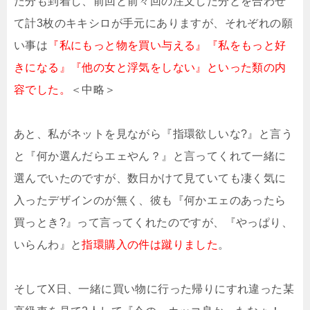
た分も到着し、前回と前々回の注文した分とを合わせ
て計3枚のキキシロが手元にありますが、それぞれの願
い事は
『私にもっと物を買い与える』『私をもっと好
きになる』『他の女と浮気をしない』といった類の内
容でした。
＜中略＞
あと、私がネットを見ながら『指環欲しいな?』と言う
と『何か選んだらエェやん？』と言ってくれて一緒に
選んでいたのですが、数日かけて見ていても凄く気に
入ったデザインのが無く、彼も『何かエェのあったら
買っとき?』って言ってくれたのですが、『やっぱり、
いらんわ』と
指環購入の件は蹴りました
。
そしてX日、一緒に買い物に行った帰りにすれ違った某