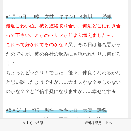
●5月16日 H様 女性 キキシロ３枚以上 続報
最近こわい位、彼と連絡取り合い、何処どこに付き合
って下さい。とかのセリフが前より増えました～。
これって好かれてるのかな？
又、その日は都合悪かっ
たのですが、彼の会社の飲みにも誘われたり…何だろ
う？
ちょっとビックリ！でした。後々、仲良くなれるかな
と思い誘ったようですが……大丈夫かな？夢じゃない
のかな？？と半信半疑になりますが……幸せです★
●5月14日 Y様 男性 キキシロ 天霊 詩鏡
先生へ。メールを送った翌日もずっと考え込んでいま
今すぐご相談
術者様限定ＨＰへ
したが、先生の存在をグワッと感じました。心の中で