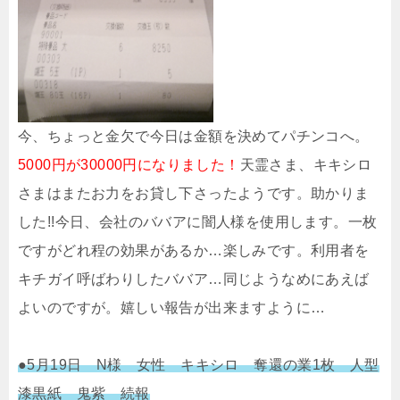
今、ちょっと金欠で今日は金額を決めてパチンコへ。
5000円が30000円になりました！
天霊さま、キキシロ
さまはまたお力をお貸し下さったようです。助かりま
した!!今日、会社のババアに闇人様を使用します。一枚
ですがどれ程の効果があるか…楽しみです。利用者を
キチガイ呼ばわりしたババア…同じようなめにあえば
よいのですが。嬉しい報告が出来ますように…
●5月19日 N様 女性 キキシロ 奪還の業1枚 人型
漆黒紙 鬼紫 続報