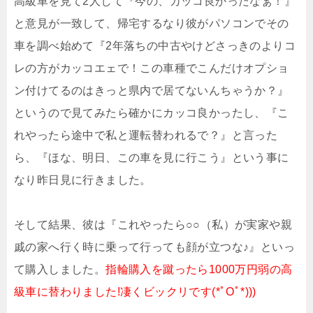
高級車を見て2人して『今の、カッコ良かったなぁ！』
と意見が一致して、帰宅するなり彼がパソコンでその
車を調べ始めて『2年落ちの中古やけどさっきのよりコ
レの方がカッコエェで！この車種でこんだけオプショ
ン付けてるのはきっと県内で居てないんちゃうか？』
というので見てみたら確かにカッコ良かったし、『こ
れやったら途中で私と運転替われるで？』と言った
ら、『ほな、明日、この車を見に行こう』という事に
なり昨日見に行きました。
そして結果、彼は『これやったら○○（私）が実家や親
戚の家へ行く時に乗って行っても顔が立つな♪』といっ
て購入しました。
指輪購入を蹴ったら1000万円弱の高
級車に替わりました!凄くビックリです(*ﾟOﾟ*)))