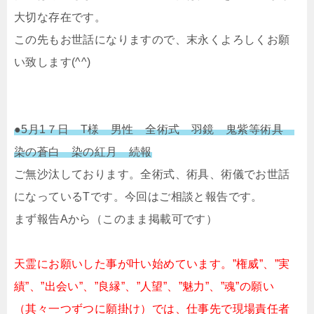
大切な存在です。
この先もお世話になりますので、末永くよろしくお願
い致します(^^)
●5月1７日 T様 男性 全術式 羽鏡 鬼紫等術具
染の蒼白 染の紅月 続報
ご無沙汰しております。全術式、術具、術儀でお世話
になっているTです。今回はご相談と報告です。
まず報告Aから（このまま掲載可です）
天霊にお願いした事が叶い始めています。”権威”、”実
績”、”出会い”、”良縁”、”人望”、”魅力”、”魂”の願い
（其々一つずつに願掛け）では、仕事先で現場責任者