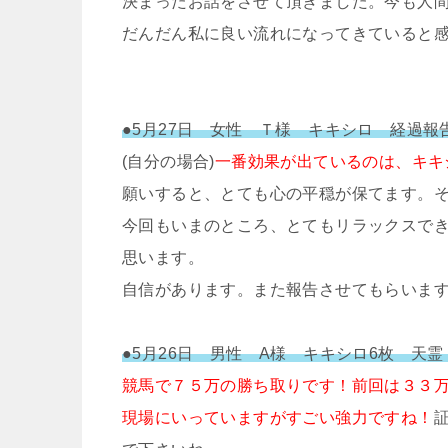
決まったお話をさせて頂きました。今も人
だんだん私に良い流れになってきていると
●5月27日 女性 Ｔ様 キキシロ 経過報
(自分の場合)
一番効果が出ているのは、キキ
願いすると、とても心の平穏が保てます。
今回もいまのところ、とてもリラックスで
思います。
自信があります。また報告させてもらいま
●5月26日 男性 A様 キキシロ6枚 天
競馬で７５万の勝ち取りです！前回は３３
現場にいっていますがすごい強力ですね！