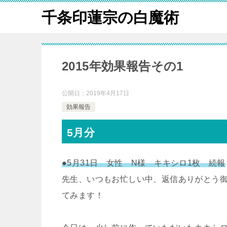
千条印蓮宗の白魔術
2015年効果報告その1
公開日：
2019年4月17日
効果報告
5月分
●5月31日 女性 N様 キキシロ1枚 続報
先生、いつもお忙しい中、返信ありがとう
てみます！