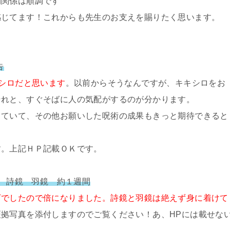
間関係は順調です
感じてます！これからも先生のお支えを賜りたく思います。
告
シロだと思います
。以前からそうなんですが、キキシロをお
それと、すぐそばに人の気配がするのが分かります。
きていて、その他お願いした呪術の成果もきっと期待できると
す。上記ＨＰ記載ＯＫです。
霊 詩鏡 羽鏡 約１週間
万でしたので倍になりました。詩鏡と羽鏡は絶えず身に着けて
証拠写真を添付しますのでご覧ください！あ、HPには載せな