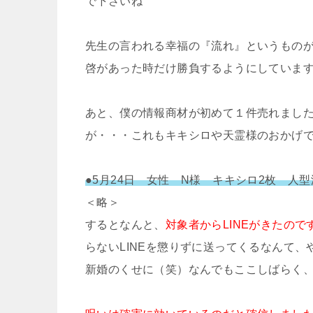
で下さいね
先生の言われる幸福の『流れ』というもの
啓があった時だけ勝負するようにしていま
あと、僕の情報商材が初めて１件売れまし
が・・・これもキキシロや天霊様のおかげ
●5月24日 女性 N様 キキシロ2枚 人
＜略＞
するとなんと、
対象者からLINEがきたの
らないLINEを懲りずに送ってくるなんて
新婚のくせに（笑）なんでもここしばらく