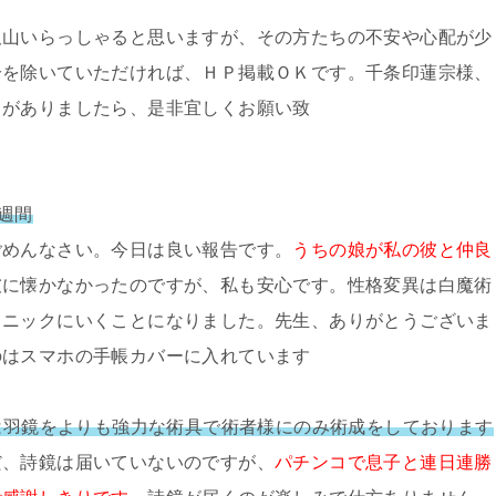
沢山いらっしゃると思いますが、その方たちの不安や心配が少
分を除いていただければ、ＨＰ掲載ＯＫです。千条印蓮宗様、
スがありましたら、是非宜しくお願い致
週間
ごめんなさい。今日は良い報告です。
うちの娘が私の彼と仲良
彼に懐かなかったのですが、私も安心です。性格変異は白魔術
クニックにいくことになりました。先生、ありがとうございま
のはスマホの手帳カバーに入れています
鏡は羽鏡をよりも強力な術具で術者様にのみ術成をしております
だ、詩鏡は届いていないのですが、
パチンコで息子と連日連勝