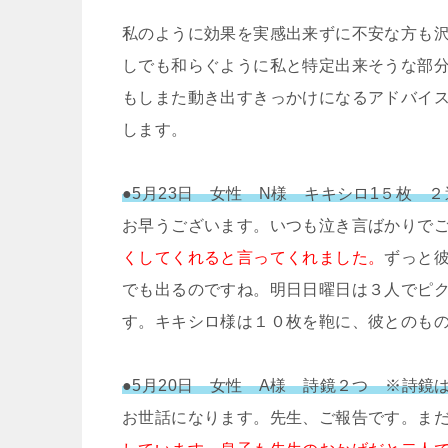
私のように効果を実感出来ずに不安な方も
しでも和らぐように私と特定出来そうな部
もしまた動き出すきっかけになるアドバイ
します。
●5月23日 女性 N様 キキシロ1５枚 ２
お早うございます。いつも泣き言ばかりで
くしてくれると言ってくれました。
ずっと
でも出るのですね。明日日曜日は３人でピ
す。キキシロ様は１０枚を鞄に、彼とのも
●5月20日 女性 A様 詩鏡２つ ※詩
お世話になります。先生、ご報告です。ま