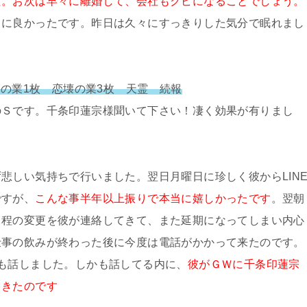
た。お次は早々に離婚して、会社もクビになることでしょう。
当に良かったです。昨日は久々にすっきりした気分で眠れまし
還の業1枚 恋壊の業3枚 天霊 続報
のＳです。千条印蓮宗様聞いて下さい！凄く効果が有りまし
悲しい気持ちで行いました。翌日月曜日に珍しく彼からLIN
ですが、
こんな事半年以上振りで本当に嬉しかったです
。翌朝
日程の変更を彼が連絡してきて、また延期になってしまい内心
仕事の飲みが終わった後に今度は電話がかかって来たのです。
も話しました。しかも話してる内に、
彼がＧＷに千条印蓮宗
てきたのです