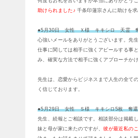
何度もお礼を言いますが本当にありがとうご
助けられました♪
千条印蓮宗さんに助けを求
●5月30日 女性 Ｘ様 キキシロ 天霊
心強いメールをありがとうございます。先
仕事に関しては相手に強くアピールする事
み、確実な方法で相手に強くアプローチか
先生は、恋愛からビジネスまで人生の全て
く信じております。
●5月29日 女性 Ｓ様 キキシロ5枚 奪
先生、続報とご相談です。相談部分は掲載
妹と母が家に来たのですが、
彼が最近私の