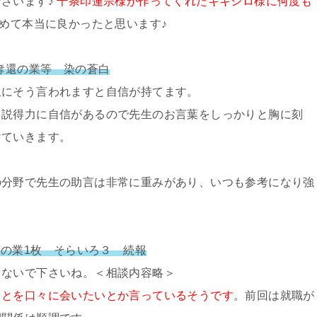
ざいます♪
千条印蓮宗様が作ってくれたキキシロ様に何度も
めて本当に良かったと思います♪
 奪還の業等 染の蒼白
生にそう言われますと自信が持てます。
と説得力に自信があるので先生のお言葉をしっかりと胸に刻
けていきます。
の分野で先生の助言は非常に重みがあり、いつも参考になり強
還の業1枚 そらいろ３ 続報
しないで下さいね。＜相談内容略＞
ことを口々に会いたいとか言っているそうです
。前回は就職が